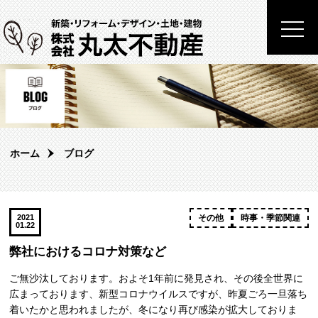
togg
navi
ホーム
ブログ
2021
その他
時事・季節関連
01.22
弊社におけるコロナ対策など
ご無沙汰しております。およそ1年前に発見され、その後全世界に
広まっております、新型コロナウイルスですが、昨夏ごろ一旦落ち
着いたかと思われましたが、冬になり再び感染が拡大しておりま