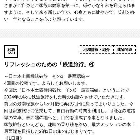
さまがご自身とご家族の健康を第一に、穏やかな年末を迎えられま
すように。そして来る新しい年が、心身ともに健やかで、笑顔の多
い一年となることを心より願っています。
2025
地域情報・紹介
建物関連
12.11
リフレッシュのための「鉄道旅行」④
～日本本土四極踏破旅 その3 最西端編～
4回目の投稿です。よろしくお願いします。
今回は『日本本土四極踏破旅 その3 最西端編』ということで
2024年の秋に鉄道旅行をした時のお話をさせていただきます。
前回の最南端旅から1ヶ月後に再び九州に戻ってまいりました。今
回は家族旅行に便乗して、自由行動の時間を利用し、可能な鉄道路
線の乗車、最西端の地へと、目的を達成する事となりました。
家族旅行といえども、趣味の乗り鉄を絡め、最大ミッションの本土
最西端を目指した2泊3日の旅のはじまりです。
《1日目》