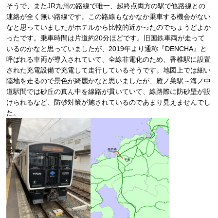
そうで、またJR九州の路線で唯一、起終点両方の駅で他路線との
連絡が全く無い路線です。この路線もなかなか乗車する機会がない
なと思っていましたがホテルから比較的近かったのでちょうどよか
ったです。乗車時間は片道約20分ほどです。旧国鉄車両が走って
いるのかなと思っていましたが、2019年より通称『DENCHA』と
呼ばれる車両が導入されていて、全線非電化のため、香椎駅に設置
された充電設備で充電して走行しているそうです。地図上では細い
陸地を走るので景色が綺麗かなと思いましたが、雁ノ巣駅～海ノ中
道駅間では砂丘の真ん中を線路が貫いていて、線路際に防砂壁が設
けられるなど、防砂対策が施されているのであまり見えませんでし
た。