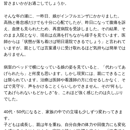
皆さまいかがお過ごしでしょうか。
そんな年の瀬に、一昨日、娘がインフルエンザにかかりました。
高熱と倦怠感だけでも十分に心配でしたが、昨日になって腹痛を訴
え、血便も見られたため、再度病院を受診しました。その結果、そ
のまま入院となり、現在は点滴を打ちながら様子を見ています。医
師からは「状態が落ち着けば明日退院できるでしょう」と言われて
いますが、親としては言葉通りに受け取れるほど気持ちは簡単では
ありません。
病室のベッドで横になっている娘の姿を見ていると、「代わってあ
げられたら」と何度も思います。しかし現実には、親にできること
は限られています。治療は医師や看護師の方に任せるしかなく、そ
ばで見守り、声をかけることくらいしかできません。その“何もし
てあげられないもどかしさ”を、これほど強く感じたのは久しぶり
でした。
40代・50代になると、家族の中での立場も少しずつ変わってきま
す。
子どもは成長し、親は年を重ね、自分自身の体力や回復力にも変化