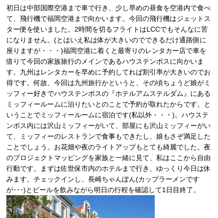
初日は中部国際空港まで車で行き、少し早めの昼食を空港内で食べ
て、飛行機で福岡空港まで向かいます。今回の飛行機はジェットス
ター便を使いました。2時間を切るフライトはLCCでもそんなに苦
になりません。(とはいえ私は体が大きいのでできるだけ通路側に
座りますが・・・)福岡空港に着くと最寄りのレンタカー店で車を
借りて今回の家族旅行のメインであるハウステンボスに向かいま
す。九州はレンタカーを早めに予約してれば割引率が大きいのでお
得です。何故、今回は九州旅行かというと、その頃ちょうど娘がミ
ッフィー好きでハウステンボスの『ホテルアムステルダム』にある
ミッフィールームに泊りたいとのことで予約が取れたからです。と
いうことでミッフィールームに宿泊です(私以外・・・)。ハウステ
ンボス内には沢山ミッフィーがいて、部屋にも沢山ミッフィーがい
て、ミッフィーのレストランで食事もできたし、娘もさぞ満足した
ことでしょう。お花畑や夜のライトアップもとても綺麗でした。夜
のプロジェクトマッピングを家族と一緒に見て、私はここから自由
行動です。まずは佐世保市内のホテルまで行き、ゆっくり今日は休
みます。チェックインし、長崎ちゃんぽん(カップラーメンです
が･･･)とビールを飲みながら明日の行程を確認して1日目終了。