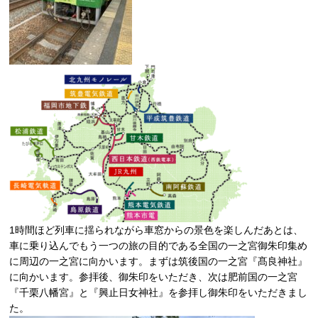
1時間ほど列車に揺られながら車窓からの景色を楽しんだあとは、
車に乗り込んでもう一つの旅の目的である全国の一之宮御朱印集め
に周辺の一之宮に向かいます。まずは筑後国の一之宮『髙良神社』
に向かいます。参拝後、御朱印をいただき、次は肥前国の一之宮
『千栗八幡宮』と『興止日女神社』を参拝し御朱印をいただきまし
た。