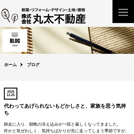
togg
navi
ホーム
ブログ
2025
12.25
代わってあげられないもどかしさと、家族を思う気持
ち
師走に入り、朝晩の冷え込みが一段と厳しくなってきました。
何かと気ぜわしく、気持ちばかりが先に走ってしまう季節ですが、