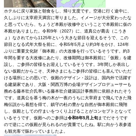
ホテルに戻り家族と朝食をし、帰り支度です。空港に行く途中に、
久しぶりに太宰府天満宮に寄りました。イメージが大分変わったな
と思っていたら、ちょうど本殿が改修中ということで本殿前に仮の
本殿がありました。令和9年（2027）に、道真公が薨去（こうき
ょ）なされてから1125年という大きな節目を迎えるそうで、この
節目となる式年大祭を前に、令和5年5月より約3年をかけ、124年
ぶりに重要文化財「御本殿」の大改修を行っているそうです。約3
年間を要する大改修にあたり、改修期間は御本殿前に「仮殿」を建
設し、ご参拝の皆様をお迎えしているそうです。3年間しか表出し
ない仮殿だからこそ、天神さまにもご参拝の皆様にも喜んでいただ
ける場所にとの思いで、仮殿のデザイン・設計は、国内外で活躍す
る建築家であり、大阪・関西万博の会場デザインプロデューサーも
務める藤本壮介氏率いる藤本壮介建築設計事務所に依頼されたそう
です。道真公を慕う梅の木が一夜のうちに大宰府まで飛んできた飛
梅伝説から着想を得て、鎮守の杜の豊かな自然が御本殿前に飛翔
し、仮殿としての佇まいをつくり上げることがコンセプトとなって
いるそうです。仮殿へのご参拝は
令和8年5月上旬
までだそうです
ので逆にこの仮殿が見られるのが貴重でしたね。駅に向かう表参道
も観光客で賑わっていましたよ。