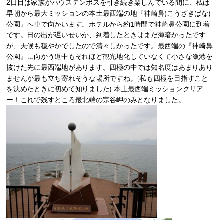
2日目は家族がハウステンボスを引き続き楽しんでいる間に、私は
早朝から最大ミッションの本土最西端の地『神崎鼻(こうざきばな)
公園』へ車で向かいます。ホテルから約1時間で神崎鼻公園に到着
です。日の出が遅いせいか、到着したときはまだ薄暗かったです
が、天候も穏やかでしたので清々しかったです。最西端の『神崎鼻
公園』に向かう道中もそれほど観光地化していなくて小さな漁港を
抜けた先に最西端地があります。四極の中では知名度はあまりあり
ませんが最も立ち寄れそうな場所ですね。(私も四極を目指すこと
を決めたときに初めて知りました) 本土最西端ミッションクリア
ー！これで残すところ最北端の宗谷岬のみとなりました。