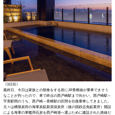
《3日目》
最終日、今日は家族との朝食をする前にJR香椎線が乗車できそう
なことが判ったので、車で終点の西戸崎駅まで向かい、西戸崎駅～
宇美駅間のうち、西戸崎～香椎駅の区間を往復乗車してきました。
元々は糟屋炭田の海軍炭鉱新原採炭所（後の国鉄志免鉱業所）開設
による海軍の軍艦用石炭を西戸崎港へ運ぶために建設された路線だ