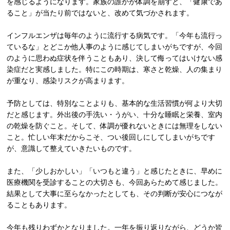
を感じるようになります。家族の誰かが体調を崩すと、「健康であ
ること」が当たり前ではないと、改めて気づかされます。
インフルエンザは毎年のように流行する病気です。「今年も流行っ
ているな」とどこか他人事のように感じてしまいがちですが、今回
のように思わぬ症状を伴うこともあり、決して侮ってはいけない感
染症だと実感しました。特にこの時期は、寒さと乾燥、人の集まり
が重なり、感染リスクが高まります。
予防としては、特別なことよりも、基本的な生活習慣が何より大切
だと感じます。外出後の手洗い・うがい、十分な睡眠と栄養、室内
の乾燥を防ぐこと。そして、体調が優れないときには無理をしない
こと。忙しい年末だからこそ、つい後回しにしてしまいがちです
が、意識して整えていきたいものです。
また、「少しおかしい」「いつもと違う」と感じたときに、早めに
医療機関を受診することの大切さも、今回あらためて感じました。
結果として大事に至らなかったとしても、その判断が安心につなが
ることもあります。
今年も残りわずかとなりました。一年を振り返りながら、どうか皆