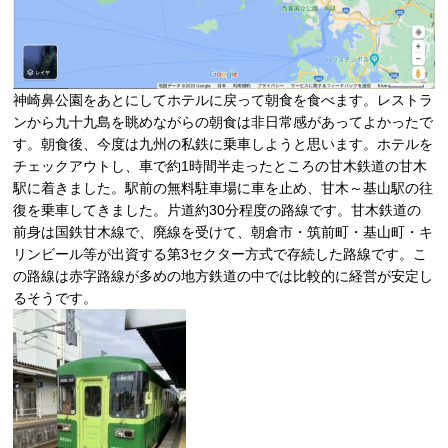
神崎鼻公園をあとにしてホテルに戻って朝食を食べます。レストラ
ンから九十九島を眺めながらの朝食は非日常感があってよかったで
す。朝食後、今度は九州の私鉄に乗車しようと思います。ホテルを
チェックアウトし、車で約1時間半走ったところの甘木鉄道の甘木
駅に着きました。駅前の無料駐車場に車を止め、甘木～基山駅の往
復を乗車してきました。片道約30分程度の路線です。甘木鉄道の
前身は国鉄甘木線で、廃線を受けて、朝倉市・筑前町・基山町・キ
リンビール等が出資する第3セクター方式で存続した路線です。こ
の路線は赤字路線が多めの地方鉄道の中では比較的に経営が安定し
るそうです。