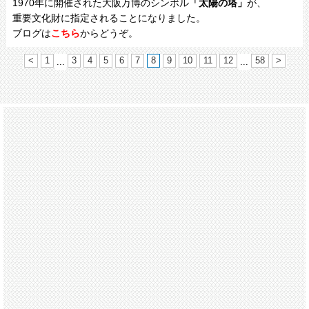
1970年に開催された大阪万博のシンボル
「太陽の塔」
が、
重要文化財に指定されることになりました。
ブログは
こち
ら
からどうぞ。
<
1
3
4
5
6
7
8
9
10
11
12
58
>
...
...